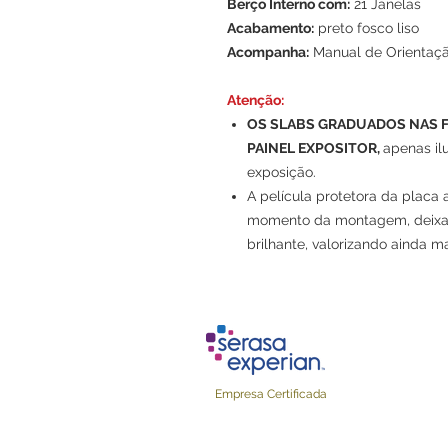
Berço Interno com:
21 Janelas
Acabamento:
preto fosco liso
Acompanha:
Manual de Orientaç
Atenção:
OS SLABS GRADUADOS NAS
PAINEL EXPOSITOR,
apenas il
exposição.
A película protetora da placa ac
momento da montagem, deixan
brilhante, valorizando ainda ma
Empresa Cert