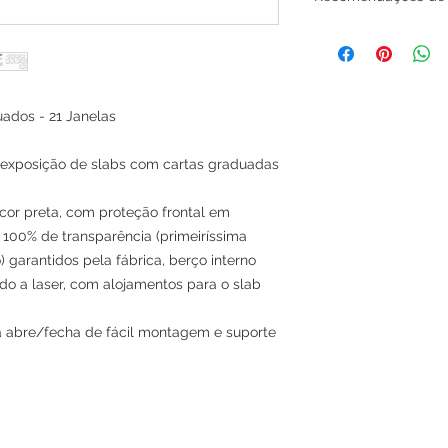
No momennto da mon
do acrílico para não 
pelas bordas.
Para limpeza extern
limpo e levemente 
uados - 21 Janelas
neutro.
Mantenha seu Displa
a exposição de slabs com cartas graduadas
da luz solar direta.
cor preta, com proteção frontal em
 100% de transparência (primeiríssima
 garantidos pela fábrica, berço interno
 a laser, com alojamentos para o slab
 abre/fecha de fácil montagem e suporte