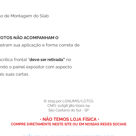
ão de Montagem do Slab
 FOTOS NÃO ACOMPANHAM O
ustram sua aplicação e forma correta de
rílica frontal "
deve ser retirada"
no
do o painel expositor com aspecto
is suas cartas.
© 2019 por LGNUMIS/LGTCG
CNPJ: 11.698.380/0001-04
São Caetano do Sul - SP
• NÃO TEMOS LOJA FÍSICA •
ificada
COMPRE DIRETAMENTE NESTE SITE OU EM NOSSAS REDES SOCIAIS