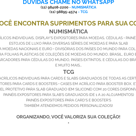
DÚVIDAS CHAME NO WHATSAPP
(11) 98408-2200
- NUMISMÁTICA
(11) 98895-4574
- TCG
VOCÊ ENCONTRA SUPRIMENTOS PARA SUA C
NUMISMÁTICA
LICOS INDIVIDUAIS, DISPLAY'S EXPOSITORES PARA MOEDAS, CÉDULAS • PAINÉ
ESTOJOS DE LUXO PARA DIVERSAS SÉRIES DE MOEDAS E PARA SLAB
RA MOEDAS NACIONAIS E EURO • DIVISÓRIAS DOS PAÍSES DO MUNDO PARA CO
A FOLHAS PLÁSTICAS DE COLEÇÕES DE MOEDAS DO MUNDO, BRASIL, EURO 
RCADORES PARA CÉDULAS DO MUNDO, PAÍSES EXTINTOS, E CÉDULAS DO BRA
E MUITO MAIS...
TCG
ACRÍLICOS INDIVIDUAIS PARA CARDS E SLABS GRADUADOS DE TODAS AS CER
ITORES PARA CARDS E BOOSTERS • CASES EM ACRÍLICO PARA BOOSTER BOX, E
EL PROTETIVO PARA SLAB GRADUADO (EM SILICONE) COM 20 CORES DISPONÍV
PAINÉIS EXPOSITORES PARA SLAB'S GRADUADOS (DE 1 A 20 ALOJAMENTOS)
PAINÉIS EXPOSITORES PARA CARD'S E BOOSTER'S
TAMBÉM ATENDEMOS PEDIDOS PERSONALIZADOS!
ORGANIZANDO, VOCÊ VALORIZA SUA COLEÇÃO!
•