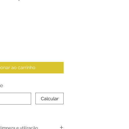
ionar ao carrinho
te
Calcular
impeza e utilização