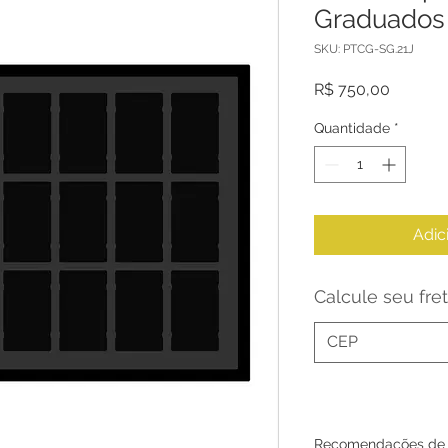
Graduados
SKU: PTCG-SG.21J
Preço
R$ 750,00
Quantidade
*
Adic
Calcule seu fre
Recomendações de l