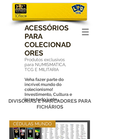
ACESSÓRIOS
PARA
COLECIONAD
ORES
Produtos exclusivos
para NUMISMATICA,
TCG E MILITARIA
Veha fazer parte do
incrível mundo do
colecionismo!
Investimento, Cultura e
lazer, tudo junto...
DIVISÓRIAS E MARCADORES PARA
FICHÁRIOS
CÉDULAS MUNDO