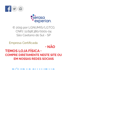
pelas bordas.
Para limpeza externa utilize apenas
um pano macio, limpo e levemente
umedecido com detergente neutro.
Mantenha seu Display Expositor
© 2019 por LGNUMIS/LGTCG
longe de janelas ou da luz solar
CNPJ: 11.698.380/0001-04
São Caetano do Sul - SP
direta.
Empresa Certificada
• NÃO
TEMOS LOJA FÍSICA •
COMPRE DIRETAMENTE NESTE SITE OU
EM NOSSAS REDES SOCIAIS
DÚVIDAS CHAME NO
WHATSAPP
(11) 98408-2200
- NUMISMÁTICA
(11) 98895-4574
- TCG
AQUI VOCÊ ENCONTRA
SUPRIMENTOS PARA
SUA COLEÇÃO
NUMISMÁTICA