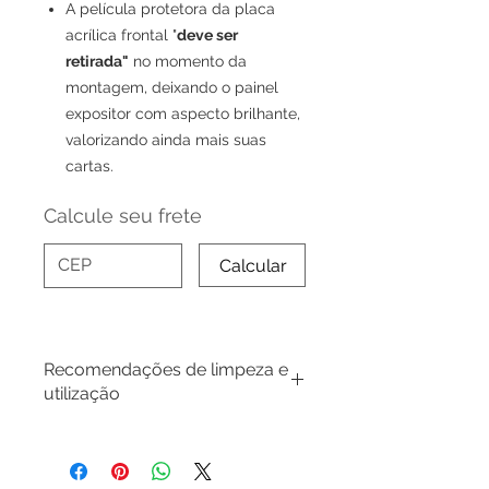
A película protetora da placa
acrílica frontal "
deve ser
retirada"
no momento da
montagem, deixando o painel
expositor com aspecto brilhante,
valorizando ainda mais suas
cartas.
Calcule seu frete
Calcular
Recomendações de limpeza e
utilização
No momennto da montagem, evite
tocar a superfície do acrílico para
não deixar digitais, segure as placas