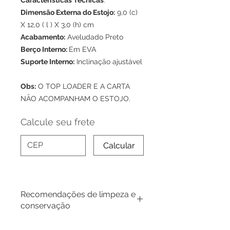
Características Técnicas
:
Dimensão Externa do Estojo:
9,0 (c)
X 12,0 ( l ) X 3,0 (h) cm
Acabamento:
Aveludado Preto
Berço Interno:
Em EVA
Suporte Interno:
Inclinação ajustável
Obs:
O TOP LOADER E A CARTA
NÃO ACOMPANHAM O ESTOJO.
Calcule seu frete
Calcular
Recomendações de limpeza e
conservação
Utilize uma fita adesiva para limpar