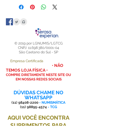
o estojo aveludado, colando e
descolando, até retirar todo o pó ou
fiapos que se acumularem na
superfície. Você também pode usar
uma escova macia um um "rolinho
tira pelos".
Para limpeza do case de acrílico
© 2019 por LGNUMIS/LGTCG
utilize um pano limpo levemente
CNPJ: 11.698.380/0001-04
São Caetano do Sul - SP
umedecido com detergente neutro
ou álcool, retire-o de dentro do
Empresa Certificada
estojo para isso.
• NÃO
TEMOS LOJA FÍSICA •
COMPRE DIRETAMENTE NESTE SITE OU
EM NOSSAS REDES SOCIAIS
DÚVIDAS CHAME NO
WHATSAPP
(11) 98408-2200
- NUMISMÁTICA
(11) 98895-4574
- TCG
AQUI VOCÊ ENCONTRA
SUPRIMENTOS PARA