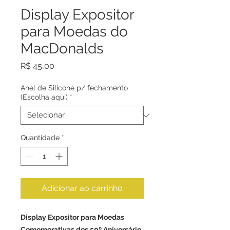
Display Expositor
para Moedas do
MacDonalds
Preço
R$ 45,00
Anel de Silicone p/ fechamento
(Escolha aqui)
*
Quantidade
*
Adicionar ao carrinho
Display Expositor para Moedas
Comemorativas dos 50º Aniversário