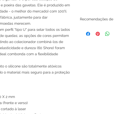
e poeira das gavetas. Ele é produzido em
ualidade - o melhor do mercado) com 100%
fábrica, justamente para dar
Recomendações de l
s moedas merecem.
1. Evite desmontar 
om perfil "tipo U" para selar todos os lados
quando for necessá
 de quedas; as opções de cores permitem
de poliamida que não
indo ao colecionador combiná-los de
2. Nunca utilize pro
elasticidade e dureza (60 Shore) foram
utilize apenas um 
ideal combonda com a flexibilidade
com água e detergen
3. Mantenha seu Dis
ou da luz solar diret
to o silicone são totalmente atóxicos
endo o material mais seguro para a proteção
80 X 2 mm
 (frente e verso)
cortado à laser