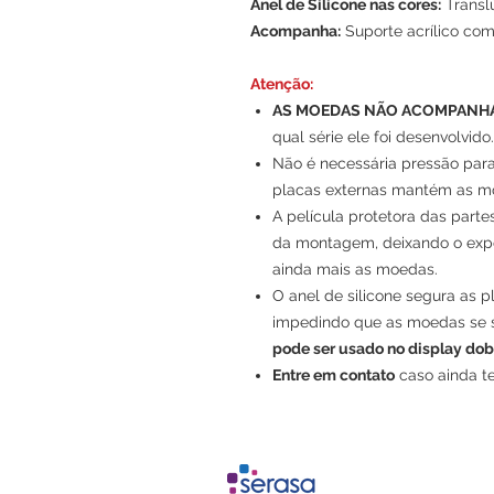
Anel de Silicone nas cores:
Translú
Acompanha:
Suporte acrílico co
Atenção:
AS MOEDAS NÃO ACOMPANHA
qual série ele foi desenvolvido.
Não é necessária pressão par
placas externas mantém as mo
A película protetora das parte
da montagem, deixando o expos
ainda mais as moedas.
O anel de silicone segura as p
impedindo que as moedas se 
pode ser usado no display do
Entre em contato
caso ainda t