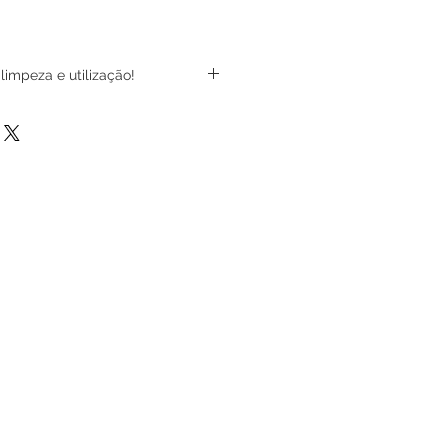
impeza e utilização!
o display sem necessidade,
rio recomendamos o uso de luvas
 solta fiapos.
dutos químicos para limpeza,
pano limpo levemente umedecido
te neutro.
play Expositor longe de janelas
a.