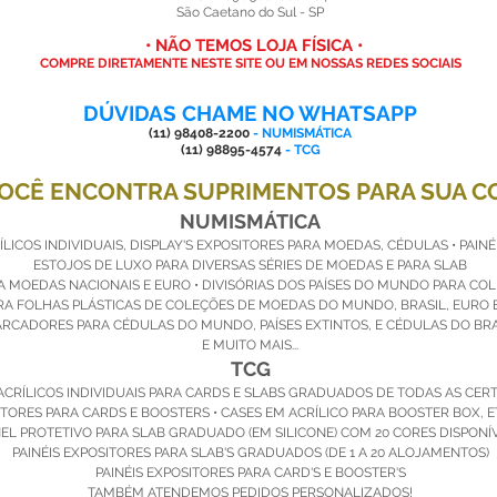
São Caetano do Sul - SP
• NÃO TEMOS LOJA FÍSICA •
ificada
COMPRE DIRETAMENTE NESTE SITE OU EM NOSSAS REDES SOCIAIS
DÚVIDAS CHAME NO WHATSAPP
(11) 98408-2200
- NUMISMÁTICA
(11) 98895-4574
- TCG
VOCÊ ENCONTRA SUPRIMENTOS PARA SUA C
NUMISMÁTICA
LICOS INDIVIDUAIS, DISPLAY'S EXPOSITORES PARA MOEDAS, CÉDULAS • PAINÉ
ESTOJOS DE LUXO PARA DIVERSAS SÉRIES DE MOEDAS E PARA SLAB
RA MOEDAS NACIONAIS E EURO • DIVISÓRIAS DOS PAÍSES DO MUNDO PARA CO
A FOLHAS PLÁSTICAS DE COLEÇÕES DE MOEDAS DO MUNDO, BRASIL, EURO 
RCADORES PARA CÉDULAS DO MUNDO, PAÍSES EXTINTOS, E CÉDULAS DO BRA
E MUITO MAIS...
TCG
ACRÍLICOS INDIVIDUAIS PARA CARDS E SLABS GRADUADOS DE TODAS AS CER
ITORES PARA CARDS E BOOSTERS • CASES EM ACRÍLICO PARA BOOSTER BOX, E
EL PROTETIVO PARA SLAB GRADUADO (EM SILICONE) COM 20 CORES DISPONÍV
PAINÉIS EXPOSITORES PARA SLAB'S GRADUADOS (DE 1 A 20 ALOJAMENTOS)
PAINÉIS EXPOSITORES PARA CARD'S E BOOSTER'S
TAMBÉM ATENDEMOS PEDIDOS PERSONALIZADOS!