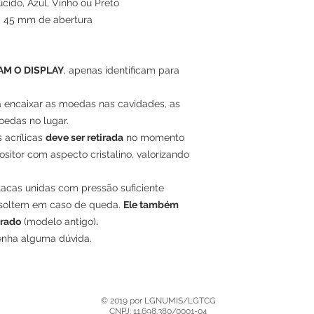
cido, Azul, Vinho ou Preto
m 45 mm de abertura
M O DISPLAY
, apenas identificam para
a encaixar as moedas nas cavidades, as
edas no lugar.
s acrílicas
deve ser retirada
no momento
itor com aspecto cristalino, valorizando
lacas unidas com pressão suficiente
soltem em caso de queda.
Ele também
brado
(modelo antigo)
.
enha alguma dúvida.
© 2019 por LGNUMIS/LGTCG
CNPJ: 11.698.380/0001-04