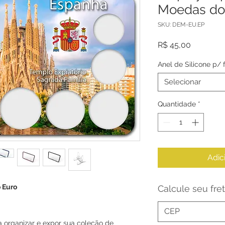
Moedas do
SKU: DEM-EU.EP
Preço
R$ 45,00
Anel de Silicone p/
Selecionar
Quantidade
*
Adic
 Euro
Calcule seu fre
a organizar e expor sua coleção de