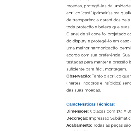
moedas, protegê-las da umidade 
acrílico "cast" (primeiríssima q
de transparência garantidos pela 
toda proteção e beleza que sua
O anel de silicone foi projetado c
do display e protegê-lo em caso
uma melhor harmonização, permit
acordo com sua preferência. Sua 
testadas para manter a pressão 
suficiente para fácil montagem.
Observação:
Tanto o acrílico quan
(inertes, inodoros e insípidos) s
das suas moedas.
Características Técnicas:
Dimensões:
3 placas com 134 X 
Decoração:
Impressão Sublimática
Acabamento:
Todas as peças são 