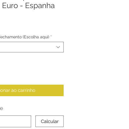
 Euro - Espanha
 fechamento (Escolha aqui)
*
ionar ao carrinho
te
Calcular