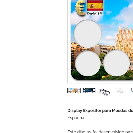
Display Expositor para Moedas do
Espanha
Este display foi desenvolvido par