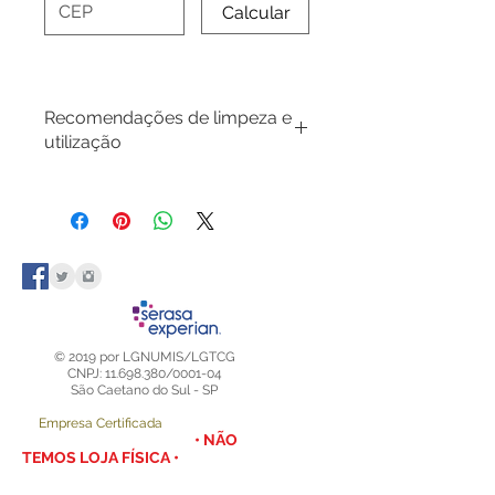
Calcular
Recomendações de limpeza e
utilização
No momennto da montagem, evite
tocar a superfície do acrílico para
não deixar digitais, segure as placas
pelas bordas.
Para limpeza externa utilize apenas
um pano macio, limpo e levemente
umedecido com detergente neutro.
Mantenha seu Display Expositor
© 2019 por LGNUMIS/LGTCG
longe de janelas ou da luz solar
CNPJ: 11.698.380/0001-04
São Caetano do Sul - SP
direta.
Empresa Certificada
• NÃO
TEMOS LOJA FÍSICA •
COMPRE DIRETAMENTE NESTE SITE OU
EM NOSSAS REDES SOCIAIS