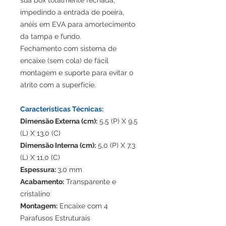
sua box totalmente fechada,
impedindo a entrada de poeira,
anéis em EVA para amortecimento
da tampa e fundo.
Fechamento com sistema de
encaixe (sem cola) de fácil
montagem e suporte para evitar o
atrito com a superfície.
Características Técnicas:
Dimensão Externa (cm):
5,5 (P) X 9,5
(L) X 13,0 (C)
Dimensão Interna (cm):
5,0 (P) X 7,3
(L) X 11,0 (C)
Espessura:
3,0 mm
Acabamento:
Transparente e
cristalino
Montagem:
Encaixe com 4
Parafusos Estruturais