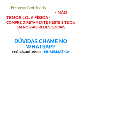
Empresa Certificada
• NÃO
TEMOS LOJA FÍSICA •
COMPRE DIRETAMENTE NESTE SITE OU
EM NOSSAS REDES SOCIAIS
DÚVIDAS CHAME NO
WHATSAPP
(11) 98408-2200
- NUMISMÁTICA
(11) 98895-4574
- TCG
AQUI VOCÊ ENCONTRA
SUPRIMENTOS PARA
SUA COLEÇÃO
NUMISMÁTICA
SUPORTES ACRÍLICOS INDIVIDUAIS,
DISPLAY'S EXPOSITORES PARA
MOEDAS, CÉDULAS • PAINÉIS
EXPOSITORES
ESTOJOS DE LUXO PARA DIVERSAS
SÉRIES DE MOEDAS E PARA SLAB
DIVISÓRIAS PARA MOEDAS NACIONAIS
E EURO • DIVISÓRIAS DOS PAÍSES DO