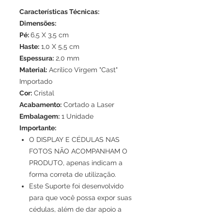
Características Técnicas:
Dimensões:
Pé:
6,5 X 3,5 cm
Haste:
1,0 X 5,5 cm
Espessura:
2,0 mm
Material:
Acrílico Virgem "Cast"
Importado
Cor:
Cristal
Acabamento:
Cortado a Laser
Embalagem:
1 Unidade
Importante:
O DISPLAY E CÉDULAS NAS
FOTOS NÃO ACOMPANHAM O
PRODUTO, apenas indicam a
forma correta de utilização.
Este Suporte foi desenvolvido
para que você possa expor suas
cédulas, além de dar apoio a