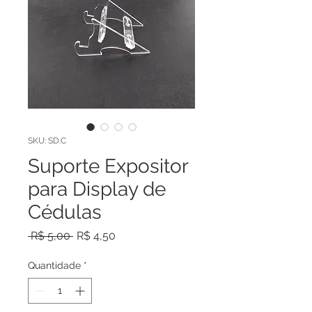
SKU: SD.C
Suporte Expositor
para Display de
Cédulas
Preço
Preço
 R$ 5,00 
R$ 4,50
normal
promocional
Quantidade
*