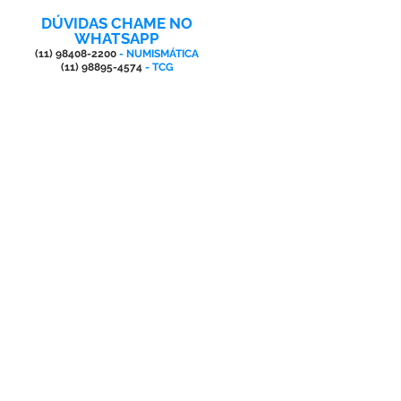
DÚVIDAS CHAME NO
WHATSAPP
(11) 98408-2200
- NUMISMÁTICA
(11) 98895-4574
- TCG
AQUI VOCÊ ENCONTRA
SUPRIMENTOS PARA
SUA COLEÇÃO
NUMISMÁTICA
SUPORTES ACRÍLICOS INDIVIDUAIS,
DISPLAY'S EXPOSITORES PARA
MOEDAS, CÉDULAS • PAINÉIS
EXPOSITORES
ESTOJOS DE LUXO PARA DIVERSAS
SÉRIES DE MOEDAS E PARA SLAB
DIVISÓRIAS PARA MOEDAS NACIONAIS
E EURO • DIVISÓRIAS DOS PAÍSES DO
MUNDO PARA COLEÇÕES DIVERSAS
MARCADORES PARA FOLHAS
PLÁSTICAS DE COLEÇÕES DE MOEDAS
DO MUNDO, BRASIL, EURO E ESTADOS
UNIDOS
MARCADORES PARA CÉDULAS DO