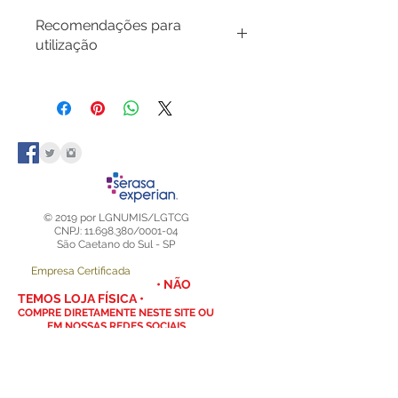
Recomendações para
utilização
Não force a Tag durante a
colocação na bolsa plástica da
folha!
Procure abrir a aba da bolsa e
alinhar a tag na entrada para não
encontrar resistência nas laterais,
forçar a tag poderá amassar as
bordas prejudicando seu visual e
© 2019 por LGNUMIS/LGTCG
acabamento.
CNPJ: 11.698.380/0001-04
São Caetano do Sul - SP
Evite trocá-los de lugar a todo
instante para não danificar os
Empresa Certificada
cantos e as bordas, se não for
• NÃO
TEMOS LOJA FÍSICA •
utilizar algum país é melhor guarda-
COMPRE DIRETAMENTE NESTE SITE OU
lo em outro local.
EM NOSSAS REDES SOCIAIS
DÚVIDAS CHAME NO
WHATSAPP
(11) 98408-2200
- NUMISMÁTICA