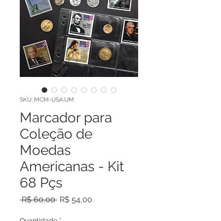
SKU: MCM-USA.UM
Marcador para
Coleção de
Moedas
Americanas - Kit
68 Pçs
Preço
Preço
 R$ 60,00 
R$ 54,00
normal
promocional
Quantidade
*