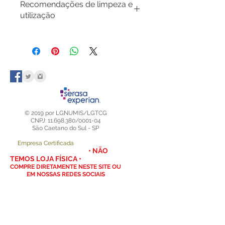
Recomendações de limpeza e
utilização
No momennto da montagem, evite
tocar a superfície do acrílico para
não deixar digitais, segure as placas
pelas bordas.
Para limpeza externa utilize apenas
um pano macio, limpo e levemente
umedecido com detergente neutro.
Mantenha seu Display Expositor
© 2019 por LGNUMIS/LGTCG
longe de janelas ou da luz solar
CNPJ: 11.698.380/0001-04
São Caetano do Sul - SP
direta.
Empresa Certificada
• NÃO
TEMOS LOJA FÍSICA •
COMPRE DIRETAMENTE NESTE SITE OU
EM NOSSAS REDES SOCIAIS
DÚVIDAS CHAME NO
WHATSAPP
(11) 98408-2200
- NUMISMÁTICA
(11) 98895-4574
- TCG