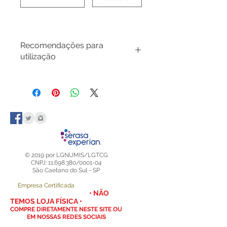
Recomendações para
utilização
Procure manusear este kit com
cuidado, não force a furação, vire
uma lâmina de cada vez para que
as argolas do fichário não
arrebentem a furação das lâminas.
Guarde seu fichário na vertical para
não deformar as folhas plásticas
nem as lâminas divisórias deste kit.
© 2019 por LGNUMIS/LGTCG
CNPJ: 11.698.380/0001-04
São Caetano do Sul - SP
Empresa Certificada
• NÃO
TEMOS LOJA FÍSICA •
COMPRE DIRETAMENTE NESTE SITE OU
EM NOSSAS REDES SOCIAIS