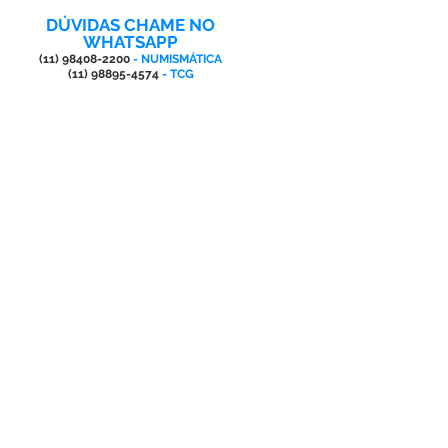
DÚVIDAS CHAME NO
WHATSAPP
(11) 98408-2200
- NUMISMÁTICA
(11) 98895-4574
- TCG
AQUI VOCÊ ENCONTRA
SUPRIMENTOS PARA
SUA COLEÇÃO
NUMISMÁTICA
SUPORTES ACRÍLICOS INDIVIDUAIS,
DISPLAY'S EXPOSITORES PARA
MOEDAS, CÉDULAS • PAINÉIS
EXPOSITORES
ESTOJOS DE LUXO PARA DIVERSAS
SÉRIES DE MOEDAS E PARA SLAB
DIVISÓRIAS PARA MOEDAS NACIONAIS
E EURO • DIVISÓRIAS DOS PAÍSES DO
MUNDO PARA COLEÇÕES DIVERSAS
MARCADORES PARA FOLHAS
PLÁSTICAS DE COLEÇÕES DE MOEDAS
DO MUNDO, BRASIL, EURO E ESTADOS
UNIDOS
MARCADORES PARA CÉDULAS DO