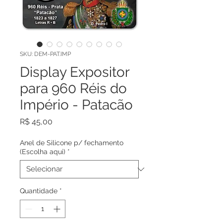
SKU: DEM-PAT.IMP
Display Expositor
para 960 Réis do
Império - Patacão
Preço
R$ 45,00
Anel de Silicone p/ fechamento
(Escolha aqui)
*
Quantidade
*