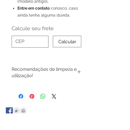
(modelo antigo)
.
Entre em contato
conosco, caso
ainda tenha alguma dúvida.
Calcule seu frete
Calcular
Recomendações de limpeza e
utilização!
1. Evite desmontar o display sem
necessidade, quando for necessário
recomendamos o uso de luvas de
poliamida que não solta fiapos.
2. Nunca utilize produtos químicos
para limpeza, utilize apenas um
pano limpo levemente umedecido
com água e detergente neutro.