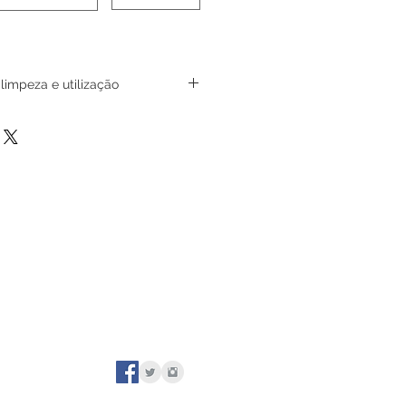
impeza e utilização
locar o case no display sem
ico pode sofrer arranhões nas
o que dificultará a limpeza ou
a utilize apenas um pano limpo
o com detergente neutro.
y Expositor longe de janelas ou