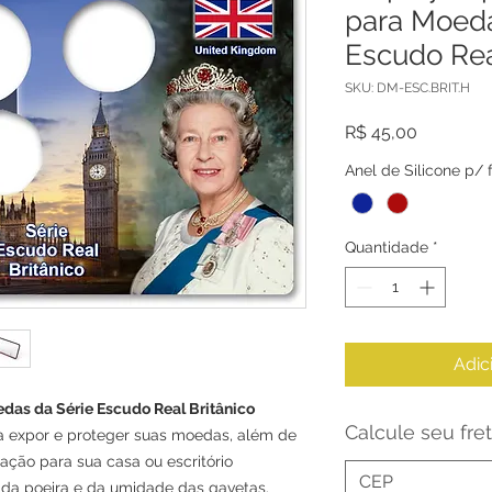
para Moeda
Escudo Rea
SKU: DM-ESC.BRIT.H
Preço
R$ 45,00
Anel de Silicone p/
Quantidade
*
Adic
edas da Série Escudo Real Britânico
Calcule seu fre
ra expor e proteger suas moedas, além de
ção para sua casa ou escritório
da poeira e da umidade das gavetas.