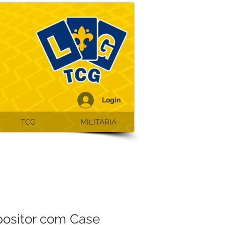
Login
TCG
MILITARIA
positor com Case