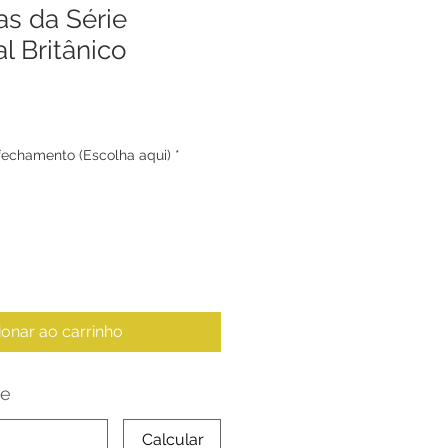
s da Série
l Britânico
 fechamento (Escolha aqui)
*
ionar ao carrinho
te
Calcular