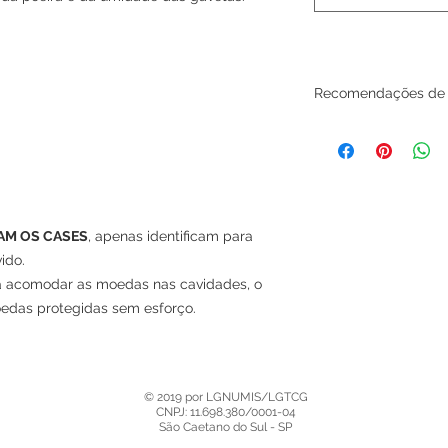
Recomendações de l
Evite retirar e reco
necessidade. O acríl
superfícies internas 
polimento.
Para limpeza extern
levemente umedecid
AM OS CASES
, apenas identificam para
Mantenha seu Displa
ido.
da luz solar direta.
a acomodar as moedas nas cavidades, o
oedas protegidas sem esforço.
© 2019 por LGNUMIS/LGTCG
CNPJ: 11.698.380/0001-04
São Caetano do Sul - SP