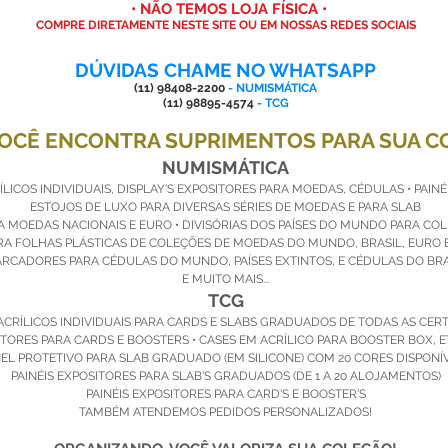
• NÃO TEMOS LOJA FÍSICA •
ificada
COMPRE DIRETAMENTE NESTE SITE OU EM NOSSAS REDES SOCIAIS
DÚVIDAS CHAME NO WHATSAPP
(11) 98408-2200
- NUMISMÁTICA
(11) 98895-4574
- TCG
VOCÊ ENCONTRA SUPRIMENTOS PARA SUA C
NUMISMÁTICA
LICOS INDIVIDUAIS, DISPLAY'S EXPOSITORES PARA MOEDAS, CÉDULAS • PAINÉ
ESTOJOS DE LUXO PARA DIVERSAS SÉRIES DE MOEDAS E PARA SLAB
RA MOEDAS NACIONAIS E EURO • DIVISÓRIAS DOS PAÍSES DO MUNDO PARA CO
A FOLHAS PLÁSTICAS DE COLEÇÕES DE MOEDAS DO MUNDO, BRASIL, EURO 
RCADORES PARA CÉDULAS DO MUNDO, PAÍSES EXTINTOS, E CÉDULAS DO BRA
E MUITO MAIS...
TCG
ACRÍLICOS INDIVIDUAIS PARA CARDS E SLABS GRADUADOS DE TODAS AS CER
ITORES PARA CARDS E BOOSTERS • CASES EM ACRÍLICO PARA BOOSTER BOX, E
EL PROTETIVO PARA SLAB GRADUADO (EM SILICONE) COM 20 CORES DISPONÍV
PAINÉIS EXPOSITORES PARA SLAB'S GRADUADOS (DE 1 A 20 ALOJAMENTOS)
PAINÉIS EXPOSITORES PARA CARD'S E BOOSTER'S
TAMBÉM ATENDEMOS PEDIDOS PERSONALIZADOS!