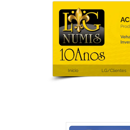
AC
Prod
Veha
Inve
Início
LG/Clientes